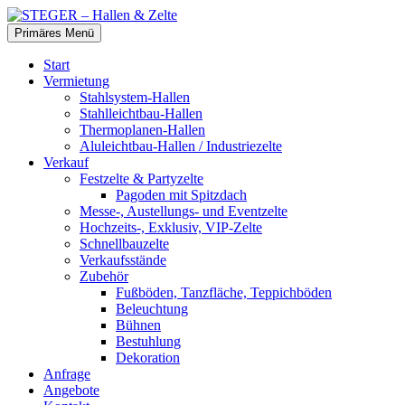
Zum
Inhalt
Suchen
Primäres Menü
springen
STEGER – Hallen & Zelte
Start
Vermietung
Stahlsystem-Hallen
Stahlleichtbau-Hallen
Thermoplanen-Hallen
Aluleichtbau-Hallen / Industriezelte
Verkauf
Festzelte & Partyzelte
Pagoden mit Spitzdach
Messe-, Austellungs- und Eventzelte
Hochzeits-, Exklusiv, VIP-Zelte
Schnellbauzelte
Verkaufsstände
Zubehör
Fußböden, Tanzfläche, Teppichböden
Beleuchtung
Bühnen
Bestuhlung
Dekoration
Anfrage
Angebote