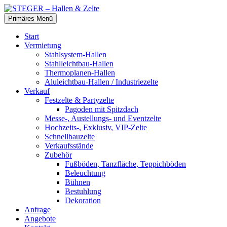
Zum
Inhalt
Suchen
Primäres Menü
springen
STEGER – Hallen & Zelte
Start
Vermietung
Stahlsystem-Hallen
Stahlleichtbau-Hallen
Thermoplanen-Hallen
Aluleichtbau-Hallen / Industriezelte
Verkauf
Festzelte & Partyzelte
Pagoden mit Spitzdach
Messe-, Austellungs- und Eventzelte
Hochzeits-, Exklusiv, VIP-Zelte
Schnellbauzelte
Verkaufsstände
Zubehör
Fußböden, Tanzfläche, Teppichböden
Beleuchtung
Bühnen
Bestuhlung
Dekoration
Anfrage
Angebote