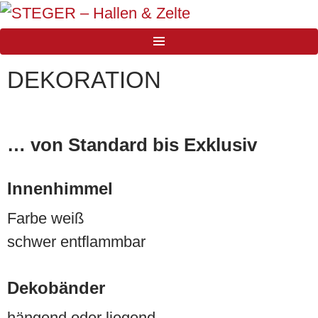
Zum
Inhalt
STEGER – Hallen & Zelte
springen
DEKORATION
… von Standard bis Exklusiv
Innenhimmel
Farbe weiß
schwer entflammbar
Dekobänder
hängend oder liegend