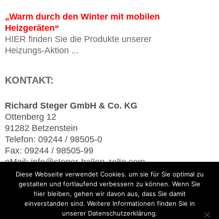
„Warm durch den Winter mit mobilen
Heizgeräten“
HIER finden Sie die Produkte unserer
Heizungs-Aktion ...
KONTAKT:
Richard Steger GmbH & Co. KG
Ottenberg 12
91282 Betzenstein
Telefon: 09244 / 98505-0
Fax: 09244 / 98505-99
eMail:
info@steger-hallen-zelte.com
Diese Webseite verwendet Cookies. um sie für Sie optimal zu
SUCHE
gestalten und fortlaufend verbessern zu können. Wenn Sie
hier bleiben, gehen wir davon aus, dass Sie damit
einverstanden sind. Weitere Informationen finden Sie in
Suchen
unserer Datenschutzerklärung.