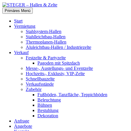
Zum
Inhalt
Suchen
Primäres Menü
springen
STEGER – Hallen & Zelte
Start
Vermietung
Stahlsystem-Hallen
Stahlleichtbau-Hallen
Thermoplanen-Hallen
Aluleichtbau-Hallen / Industriezelte
Verkauf
Festzelte & Partyzelte
Pagoden mit Spitzdach
Messe-, Austellungs- und Eventzelte
Hochzeits-, Exklusiv, VIP-Zelte
Schnellbauzelte
Verkaufsstände
Zubehör
Fußböden, Tanzfläche, Teppichböden
Beleuchtung
Bühnen
Bestuhlung
Dekoration
Anfrage
Angebote