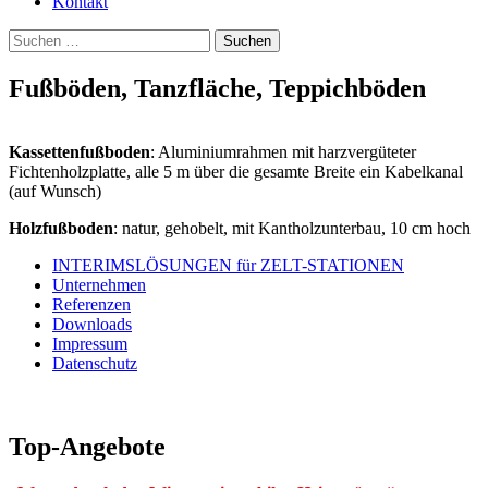
Kontakt
Suchen
nach:
Fußböden, Tanzfläche, Teppichböden
Kassettenfußboden
: Aluminiumrahmen mit harzvergüteter
Fichtenholzplatte, alle 5 m über die gesamte Breite ein Kabelkanal
(auf Wunsch)
Holzfußboden
: natur, gehobelt, mit Kantholzunterbau, 10 cm hoch
INTERIMSLÖSUNGEN für ZELT-STATIONEN
Unternehmen
Vermietung, Verkauf, Service
Referenzen
Downloads
Impressum
Datenschutz
Top-Angebote