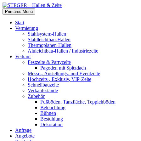
Zum
Inhalt
Suchen
Primäres Menü
springen
STEGER – Hallen & Zelte
Start
Vermietung
Stahlsystem-Hallen
Stahlleichtbau-Hallen
Thermoplanen-Hallen
Aluleichtbau-Hallen / Industriezelte
Verkauf
Festzelte & Partyzelte
Pagoden mit Spitzdach
Messe-, Austellungs- und Eventzelte
Hochzeits-, Exklusiv, VIP-Zelte
Schnellbauzelte
Verkaufsstände
Zubehör
Fußböden, Tanzfläche, Teppichböden
Beleuchtung
Bühnen
Bestuhlung
Dekoration
Anfrage
Angebote