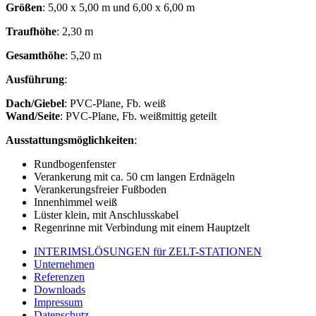
Größen
: 5,00 x 5,00 m und 6,00 x 6,00 m
Traufhöhe
: 2,30 m
Gesamthöhe
: 5,20 m
Ausführung
:
Dach/Giebel
: PVC-Plane, Fb. weiß
Wand/Seite
: PVC-Plane, Fb. weißmittig geteilt
Ausstattungsmöglichkeiten
:
Rundbogenfenster
Verankerung mit ca. 50 cm langen Erdnägeln
Verankerungsfreier Fußboden
Innenhimmel weiß
Lüster klein, mit Anschlusskabel
Regenrinne mit Verbindung mit einem Hauptzelt
INTERIMSLÖSUNGEN für ZELT-STATIONEN
Unternehmen
Vermietung, Verkauf, Service
Referenzen
Downloads
Impressum
Datenschutz